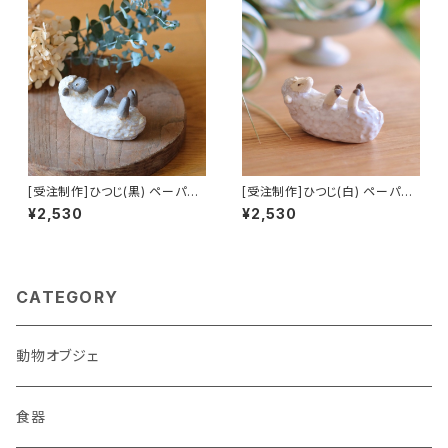
[受注制作]ひつじ(黒) ペーパー
[受注制作]ひつじ(白) ペーパー
ウェイト
ウェイト
¥2,530
¥2,530
CATEGORY
動物オブジェ
食器