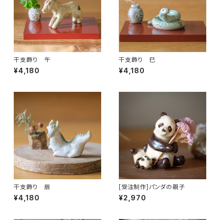
干支飾り 午
干支飾り 巳
¥4,180
¥4,180
干支飾り 辰
[受注制作]パンダの親子
¥4,180
¥2,970