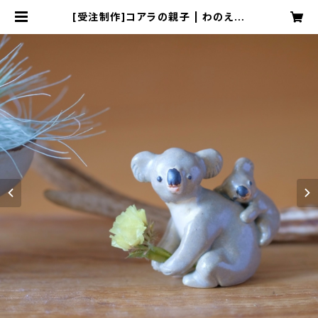
[受注制作]コアラの親子 | わのえ工
房