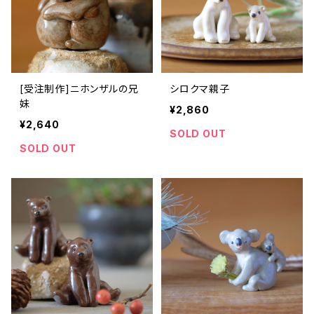
[受注制作]ニホンザルの兄
シロクマ親子
妹
¥2,860
¥2,640
SOLD OUT
SOLD OUT