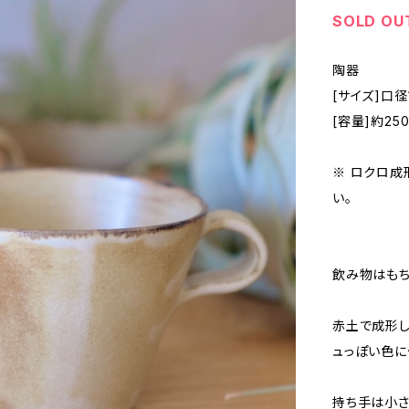
SOLD OU
陶器
[サイズ]口
[容量]約250
※ ロクロ成
い。
飲み物はもち
赤土で成形し
ュっぽい色に
持ち手は小さ